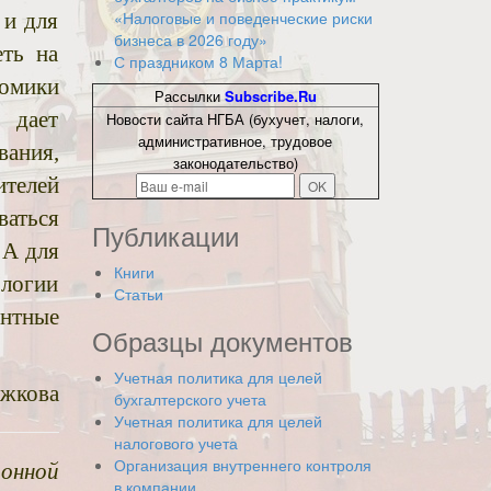
«Налоговые и поведенческие риски
 и для
бизнеса в 2026 году»
еть на
С праздником 8 Марта!
номики
Рассылки
Subscribe.Ru
 дает
Новости сайта НГБА (бухучет, налоги,
административное, трудовое
вания,
законодательство)
ителей
ваться
Публикации
 А для
Книги
ологии
Статьи
нтные
Образцы документов
Учетная политика для целей
ажкова
бухгалтерского учета
Учетная политика для целей
налогового учета
Организация внутреннего контроля
ионной
в компании