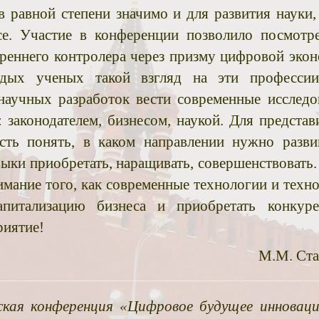
в равной степени значимо и для развития науки,
се. Участие в конференции позволило посмотр
треннего контролера через призму цифровой эко
дых ученых такой взгляд на эти профессии
аучных разработок вести современные исследо
законодателем, бизнесом, наукой. Для представ
ть понять, в каком направлении нужно разви
выки приобретать, наращивать, совершенствовать.
имание того, как современные технологии и техн
питализацию бизнеса и приобретать конкуре
риятие!
М.М. Ст
кая конференция «Цифровое будущее инновац