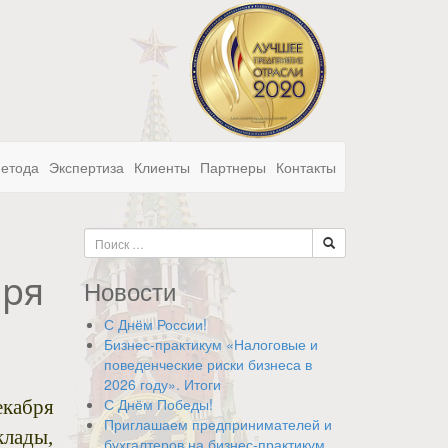
метода
Экспертиза
Клиенты
Партнеры
Контакты
бря
Новости
С Днём России!
Бизнес-практикум «Налоговые и
поведенческие риски бизнеса в
2026 году». Итоги
С Днём Победы!
кабря
Приглашаем предпринимателей и
клады,
бухгалтеров на бизнес-практикум