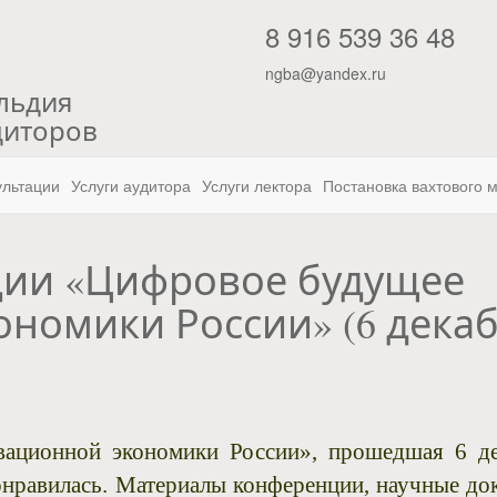
"
8 916 539 36 48
ngba@yandex.ru
льдия
диторов
ультации
Услуги аудитора
Услуги лектора
Постановка вахтового 
ции «Цифровое будущее
номики России» (6 дека
ционной экономики России», прошедшая 6 де
онравилась. Материалы конференции, научные до