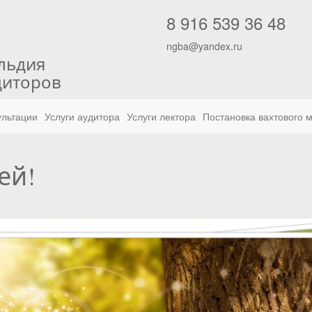
"
8 916 539 36 48
ngba@yandex.ru
льдия
диторов
ультации
Услуги аудитора
Услуги лектора
Постановка вахтового 
ей!