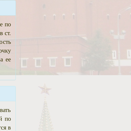
е по
 ст.
ость
очку
а ее
вать
й по
ся в