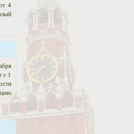
от 4
шлый
абря
 с 1
ости
ацию