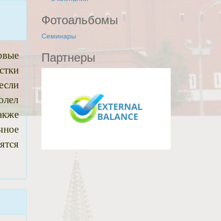
Фотоальбомы
Семинары
Партнеры
рвые
стки
если
олел
акже
чное
ятся