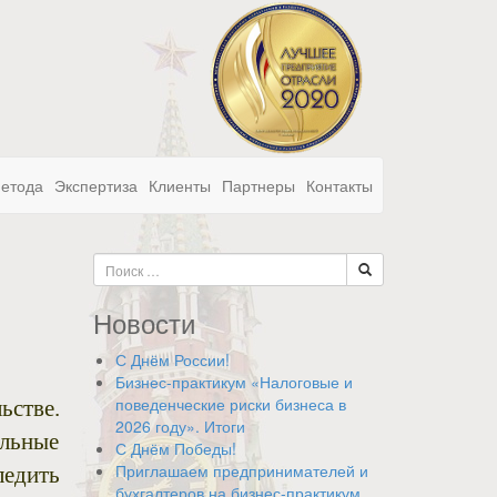
метода
Экспертиза
Клиенты
Партнеры
Контакты
Новости
С Днём России!
Бизнес-практикум «Налоговые и
поведенческие риски бизнеса в
ьстве.
2026 году». Итоги
льные
С Днём Победы!
Приглашаем предпринимателей и
ледить
бухгалтеров на бизнес-практикум