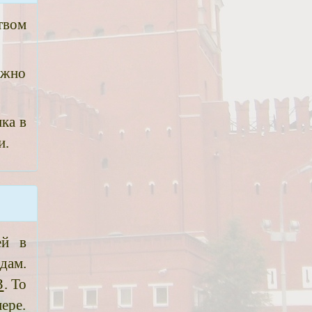
твом
ожно
ка в
и.
ей в
дам.
З
. То
ере.