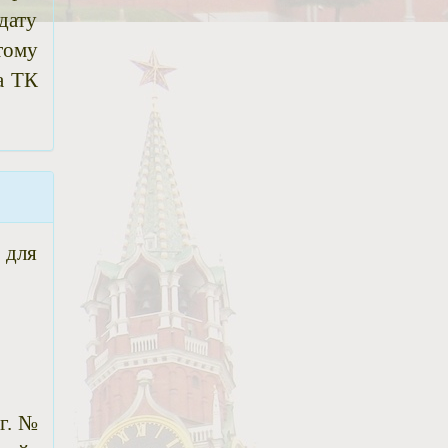
дату
тому
а ТК
 для
г. №