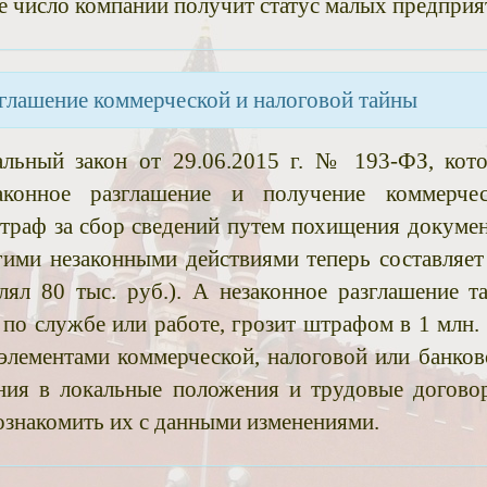
е число компаний получит статус малых предприя
глашение коммерческой и налоговой тайны
альный закон от 29.06.2015 г. № 193-ФЗ, кот
аконное разглашение и получение коммерчес
траф за сбор сведений путем похищения докумен
ими незаконными действиями теперь составляет
лял 80 тыс. руб.). А незаконное разглашение т
 по службе или работе, грозит штрафом в 1 млн. 
элементами коммерческой, налоговой или банков
ения в локальные положения и трудовые догово
ознакомить их с данными изменениями.