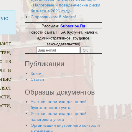
«Налоговые и поведенческие риски
бизнеса в 2026 году»
С праздником 8 Марта!
мую
Рассылки
Subscribe.Ru
Новости сайта НГБА (бухучет, налоги,
административное, трудовое
чают
законодательство)
тан,
ю из
Публикации
ли в
Книги
ьные
Статьи
ляет
Образцы документов
сти,
Учетная политика для целей
сти,
бухгалтерского учета
Учетная политика для целей
налогового учета
Организация внутреннего контроля
в компании