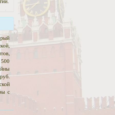
тий.
орый
кой,
тов,
 500
айны
руб.
ской
ры с