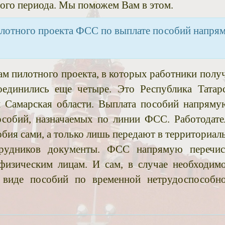
ного периода. Мы поможем Вам в этом.
пилотного проекта ФСС по выплате пособий напря
ам пилотного проекта, в которых работники полу
динились еще четыре. Это Республика Татарс
 и Самарская области. Выплата пособий напряму
особий, назначаемых по линии ФСС. Работодате
обия сами, а только лишь передают в территориал
рудников документы. ФСС напрямую перечис
физическим лицам. И сам, в случае необходимо
виде пособий по временной нетрудоспособно