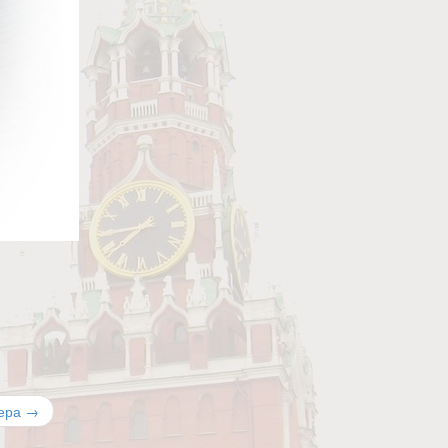
тера
→