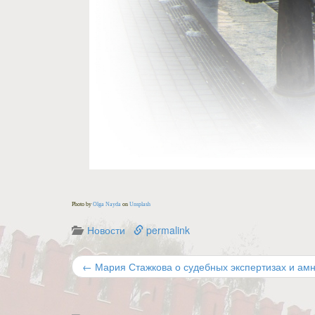
Photo by
Olga Nayda
on
Unsplash
Новости
permalink
←
Мария Стажкова о судебных экспертизах и ам