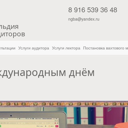
"
8 916 539 36 48
ngba@yandex.ru
льдия
диторов
ультации
Услуги аудитора
Услуги лектора
Постановка вахтового 
ждународным днём