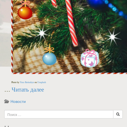
Photo by
Yura Batiushyn
on
Unsplash
…
Читать далее
Новости